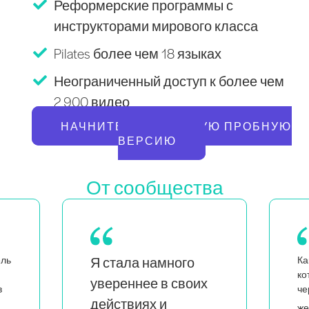
Реформерские программы с
инструкторами мирового класса
Pilates более чем 18 языках
Неограниченный доступ к более чем
2 900 видео
НАЧНИТЕ БЕСПЛАТНУЮ ПРОБНУЮ
ВЕРСИЮ
От сообщества
Как мама близнецов,
Ка
которая также является
х
н
чернокожей и квир-
л
я вижу, что
женщиной,