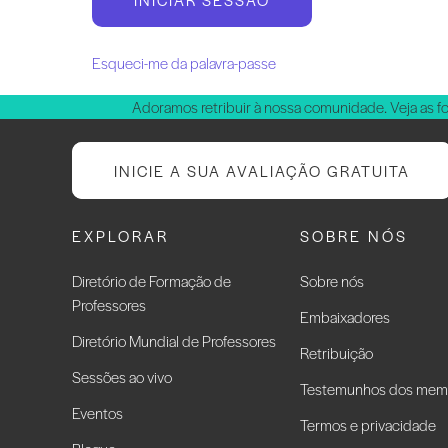
Esqueci-me da palavra-passe
Adoramos retribuir à nossa comunidade. Veja as f
INICIE A SUA AVALIAÇÃO GRATUITA
EXPLORAR
SOBRE NÓS
Diretório de Formação de
Sobre nós
Professores
Embaixadores
Diretório Mundial de Professores
Retribuição
Sessões ao vivo
Testemunhos dos mem
Eventos
Termos e privacidade