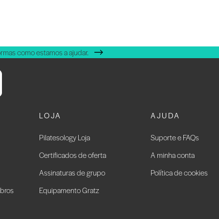
ormas como estamos a ajudar.
LOJA
AJUDA
Pilatesology Loja
Suporte e FAQs
Certificados de oferta
A minha conta
Assinaturas de grupo
Política de cookies
bros
Equipamento Gratz