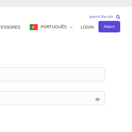
search the site
Aderir
PORTUGUÊS
FESSORES
LOGIN