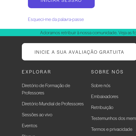
Esqueci-me da palavra-passe
Adoramos retribuir à nossa comunidade. Veja as f
INICIE A SUA AVALIAÇÃO GRATUITA
EXPLORAR
SOBRE NÓS
Diretório de Formação de
Sobre nós
Professores
Embaixadores
Diretório Mundial de Professores
Retribuição
Sessões ao vivo
Testemunhos dos mem
Eventos
Termos e privacidade