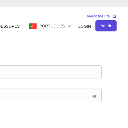
search the site
Aderir
PORTUGUÊS
FESSORES
LOGIN