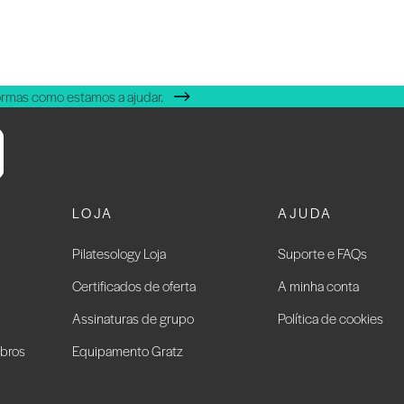
ormas como estamos a ajudar.
LOJA
AJUDA
Pilatesology Loja
Suporte e FAQs
Certificados de oferta
A minha conta
Assinaturas de grupo
Política de cookies
bros
Equipamento Gratz