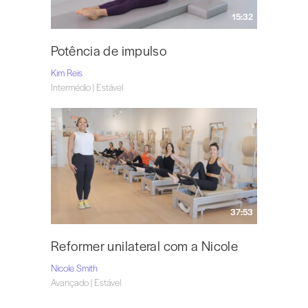
15:32
Potência de impulso
Kim Reis
Intermédio | Estável
37:53
Reformer unilateral com a Nicole
Nicole Smith
Avançado | Estável