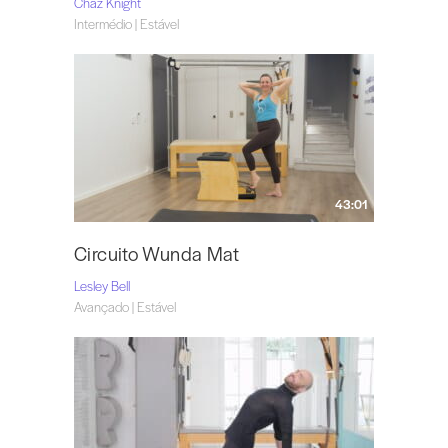
Chaz Knight
Intermédio | Estável
43:01
Circuito Wunda Mat
Lesley Bell
Avançado | Estável