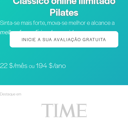
Clássico online ilimitado
Pilates
Sinta-se mais forte, mova-se melhor e alcance a
melhor forma física da sua vida
INICIE A SUA AVALIAÇÃO GRATUITA
22 $/mês
194 $/ano
ou
Destaque em