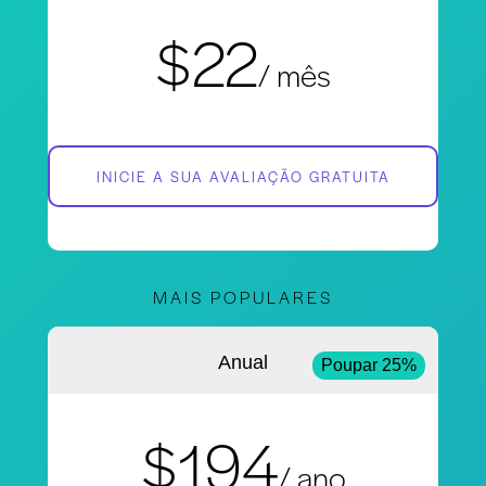
$22
/ mês
INICIE A SUA AVALIAÇÃO GRATUITA
MAIS POPULARES
Anual
Poupar 25%
$194
/ ano