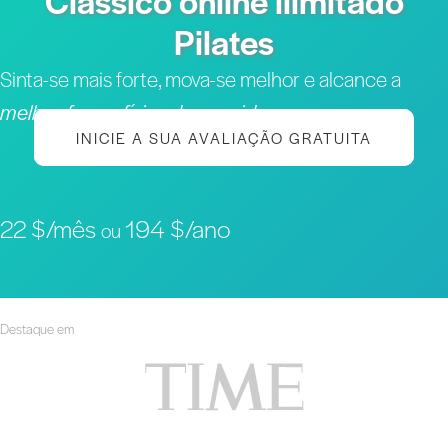
Clássico online ilimitado
Pilates
Sinta-se mais forte, mova-se melhor e alcance a
melhor forma física da sua vida
INICIE A SUA AVALIAÇÃO GRATUITA
22 $/mês
194 $/ano
ou
Destaque em