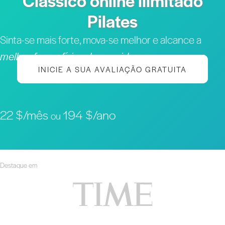
Clássico online ilimitado
Pilates
Sinta-se mais forte, mova-se melhor e alcance a
melhor forma física da sua vida
INICIE A SUA AVALIAÇÃO GRATUITA
22 $/mês
194 $/ano
ou
Destaque em