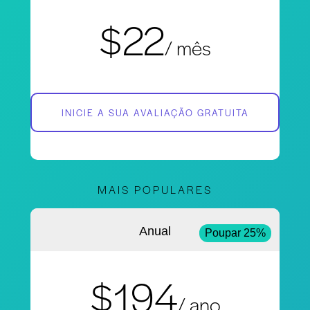
$22
/ mês
INICIE A SUA AVALIAÇÃO GRATUITA
MAIS POPULARES
Anual
Poupar 25%
$194
/ ano