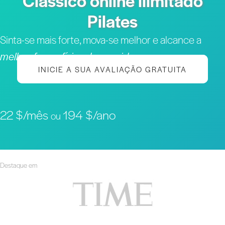
Clássico online ilimitado
Pilates
Sinta-se mais forte, mova-se melhor e alcance a
melhor forma física da sua vida
INICIE A SUA AVALIAÇÃO GRATUITA
22 $/mês
194 $/ano
ou
Destaque em