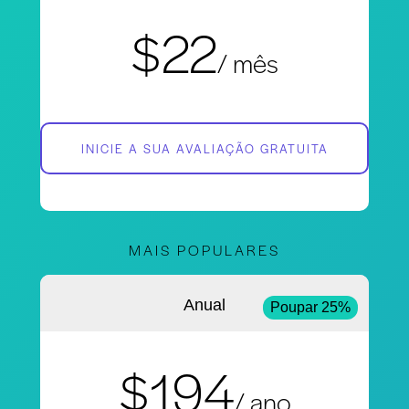
$22
/ mês
INICIE A SUA AVALIAÇÃO GRATUITA
MAIS POPULARES
Anual
Poupar 25%
$194
/ ano