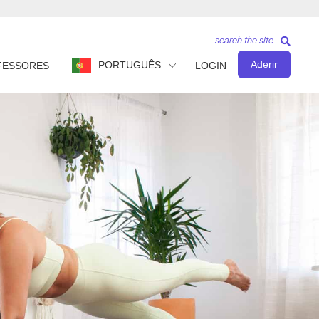
search the site
Aderir
PORTUGUÊS
FESSORES
LOGIN