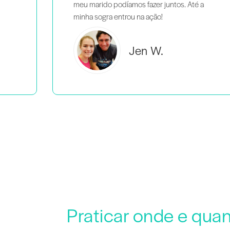
 a
Brooke C.
Praticar onde e qua