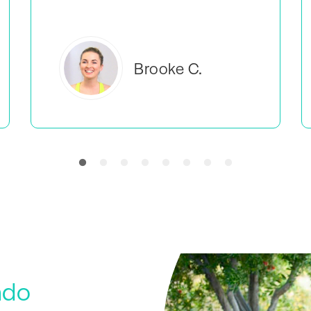
Everlea B.
ndo