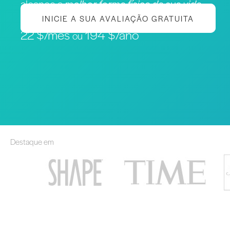
alcance a
melhor forma física da sua vida
INICIE A SUA AVALIAÇÃO GRATUITA
22 $/mês
194 $/ano
ou
Destaque em