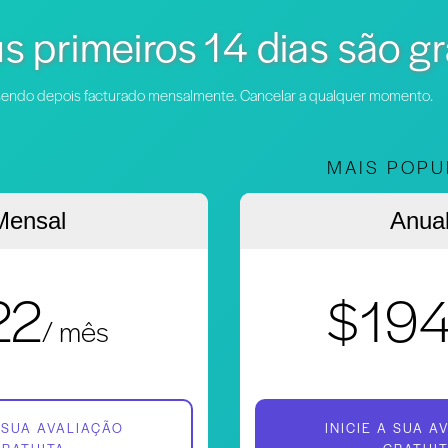
s primeiros 14 dias são gr
, sendo depois facturado mensalmente. Cancelar a qualquer momento.
MAIS POPU
Mensal
Anua
22
$19
/ mês
A SUA AVALIAÇÃO
INICIE A SUA A