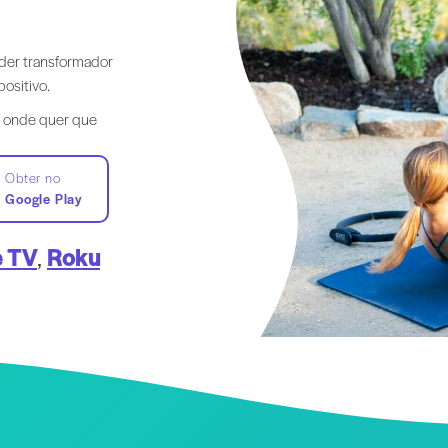
oder transformador
ositivo.
, onde quer que
Obter no
Google Play
e TV
,
Roku