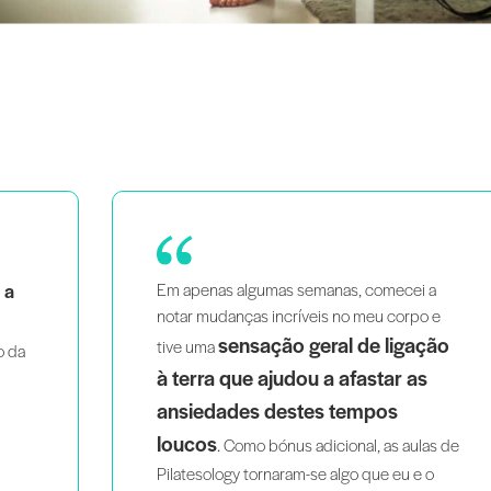
 a
Fiquei muito mais confiante nas
 e
minhas dicas e aulas.
É incrivelmente
ção
educativo e vale cada cêntimo.
as de
o