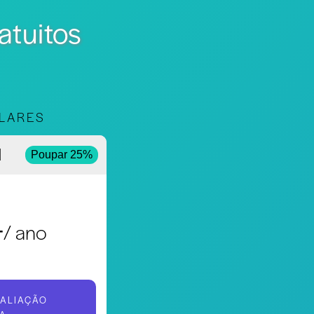
atuitos
LARES
l
Poupar 25%
4
/ ano
VALIAÇÃO