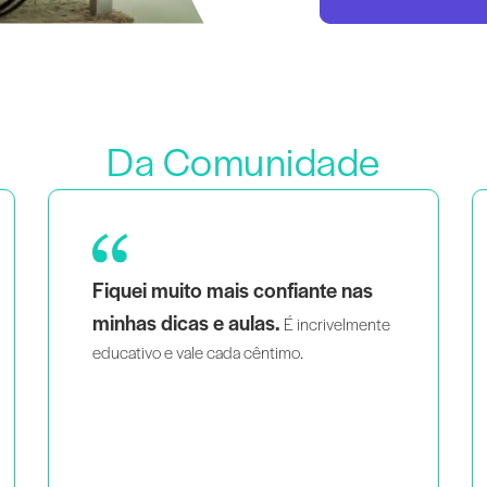
Da Comunidade
Como mãe de gémeos que é também uma
ver pessoas que
mulher negra e queer,
se parecem comigo a ensinar de
forma inteligente e apaixonada
ajuda-me a sentir que não sou a única
pessoa a fazer o que faço.