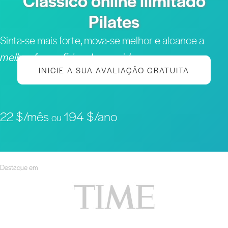
Clássico online ilimitado
Pilates
Sinta-se mais forte, mova-se melhor e alcance a
melhor forma física da sua vida
INICIE A SUA AVALIAÇÃO GRATUITA
22 $/mês
194 $/ano
ou
Destaque em