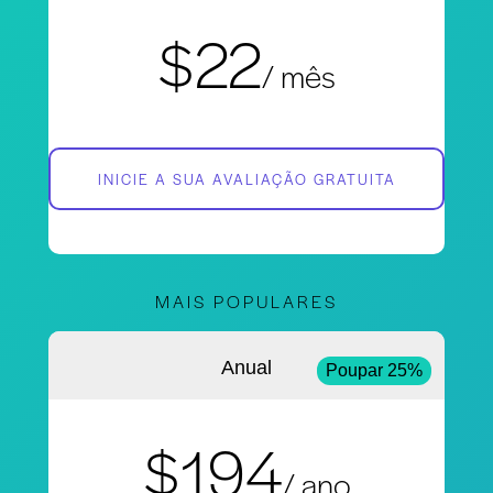
$22
/ mês
INICIE A SUA AVALIAÇÃO GRATUITA
MAIS POPULARES
Anual
Poupar 25%
$194
/ ano