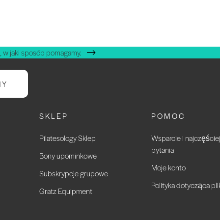
, w jaki sposób pomagamy.
NY
SKLEP
POMOC
Pilatesology Sklep
Wsparcie i najczęści
pytania
Bony upominkowe
Moje konto
Subskrypcje grupowe
Polityka dotycząca pl
Gratz Equipment