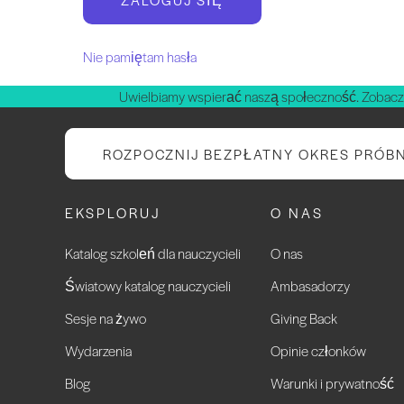
Nie pamiętam hasła
Uwielbiamy wspierać naszą społeczność. Zobacz
ROZPOCZNIJ BEZPŁATNY OKRES PRÓB
EKSPLORUJ
O NAS
Katalog szkoleń dla nauczycieli
O nas
Światowy katalog nauczycieli
Ambasadorzy
Sesje na żywo
Giving Back
Wydarzenia
Opinie członków
Blog
Warunki i prywatność