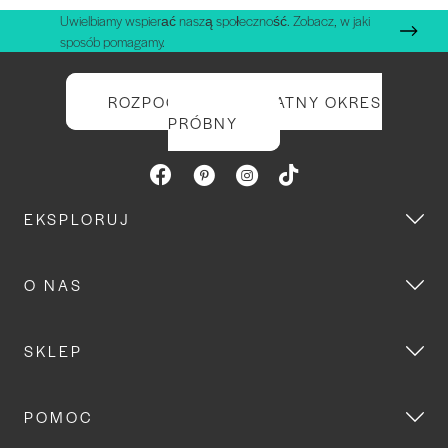
Uwielbiamy wspierać naszą społeczność. Zobacz, w jaki
sposób pomagamy.
ROZPOCZNIJ BEZPŁATNY OKRES
PRÓBNY
EKSPLORUJ
O NAS
SKLEP
POMOC