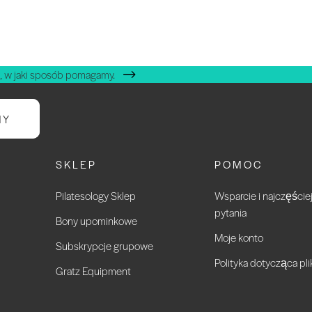
, w jaki sposób pomagamy.
NY
SKLEP
POMOC
Pilatesology Sklep
Wsparcie i najczęści
pytania
Bony upominkowe
Moje konto
Subskrypcje grupowe
Polityka dotycząca pl
Gratz Equipment