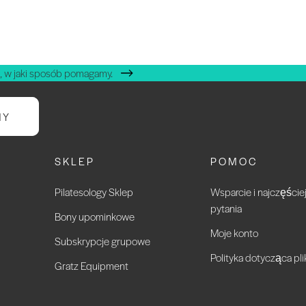
, w jaki sposób pomagamy.
NY
SKLEP
POMOC
Pilatesology Sklep
Wsparcie i najczęści
pytania
Bony upominkowe
Moje konto
Subskrypcje grupowe
Polityka dotycząca pl
Gratz Equipment