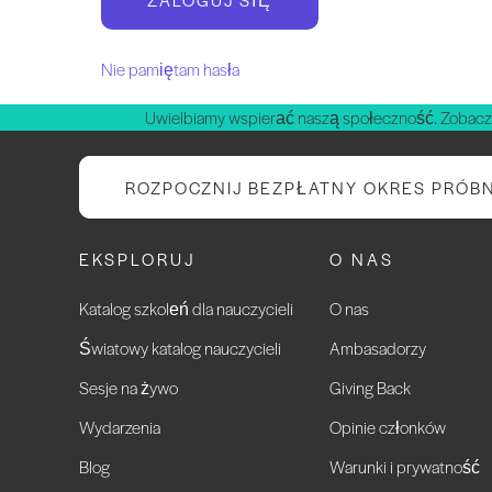
Nie pamiętam hasła
Uwielbiamy wspierać naszą społeczność. Zobacz
ROZPOCZNIJ BEZPŁATNY OKRES PRÓB
EKSPLORUJ
O NAS
Katalog szkoleń dla nauczycieli
O nas
Światowy katalog nauczycieli
Ambasadorzy
Sesje na żywo
Giving Back
Wydarzenia
Opinie członków
Blog
Warunki i prywatność