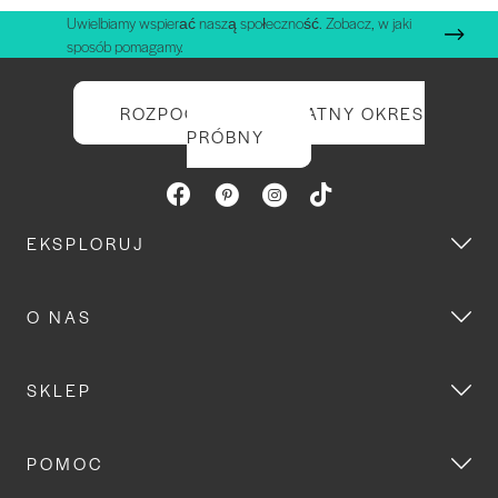
Uwielbiamy wspierać naszą społeczność. Zobacz, w jaki
sposób pomagamy.
ROZPOCZNIJ BEZPŁATNY OKRES
PRÓBNY
EKSPLORUJ
O NAS
SKLEP
POMOC