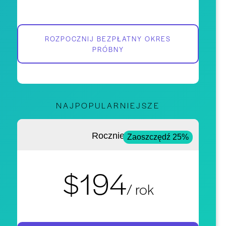
ROZPOCZNIJ BEZPŁATNY OKRES
PRÓBNY
NAJPOPULARNIEJSZE
Rocznie
Zaoszczędź 25%
$194
/ rok