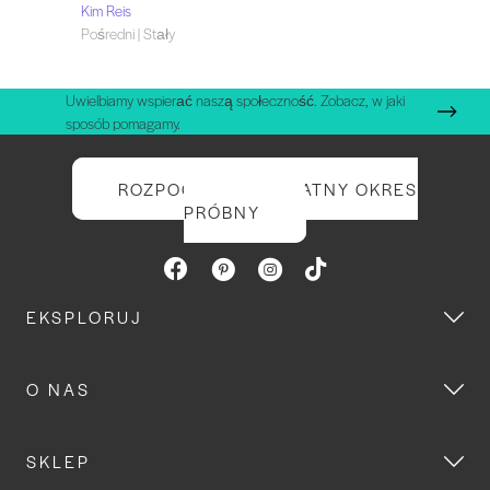
Kim Reis
Pośredni | Stały
Uwielbiamy wspierać naszą społeczność. Zobacz, w jaki
sposób pomagamy.
ROZPOCZNIJ BEZPŁATNY OKRES
PRÓBNY
EKSPLORUJ
O NAS
SKLEP