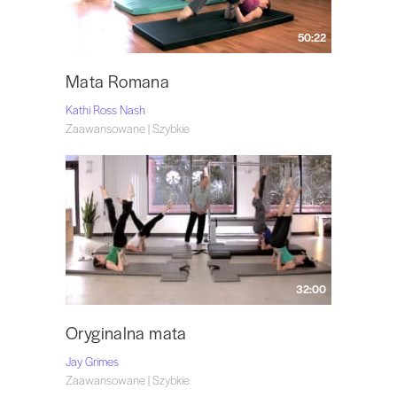
50:22
Mata Romana
Kathi Ross Nash
Zaawansowane | Szybkie
32:00
Oryginalna mata
Jay Grimes
Zaawansowane | Szybkie