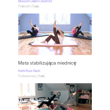
Blossom Leilani Crawford
Pośredni | Stały
40:22
Mata stabilizująca miednicę
Kathi Ross Nash
Podstawowy | Stały