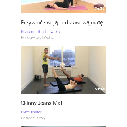
34:35
Przywróć swoją podstawową matę
Blossom Leilani Crawford
Podstawowy | Wolny
59:03
Skinny Jeans Mat
Brett Howard
Pośredni | Stały