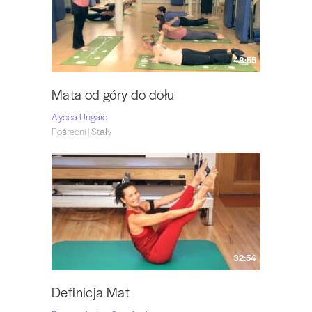
48:55
Mata od góry do dołu
Alycea Ungaro
Pośredni | Stały
32:54
Definicja Mat