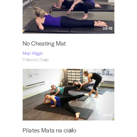
39:18
No Cheating Mat
Mejo Wiggin
Pośredni | Stały
51:41
Pilates Mata na ciało