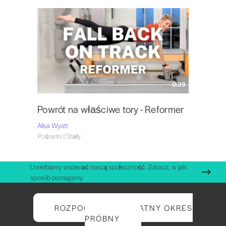
0:39
Powrót na właściwe tory - Reformer
Alisa Wyatt
Pośredni | Stały
Uwielbiamy wspierać naszą społeczność. Zobacz, w jaki
sposób pomagamy.
ROZPOCZNIJ BEZPŁATNY OKRES
PRÓBNY