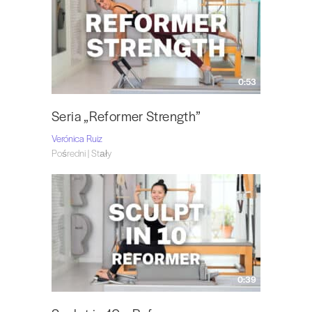
0:53
Seria „Reformer Strength”
Verónica Ruiz
Pośredni | Stały
0:39