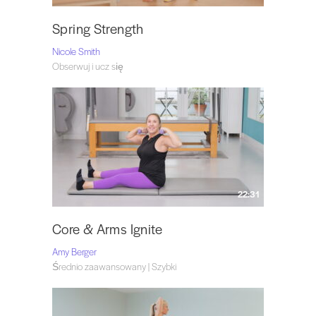
Spring Strength
Nicole Smith
Obserwuj i ucz się
22:31
Core & Arms Ignite
Amy Berger
Średnio zaawansowany | Szybki