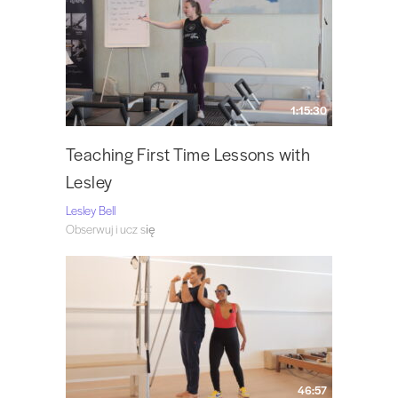
1:15:30
Teaching First Time Lessons with
Lesley
Lesley Bell
Obserwuj i ucz się
46:57