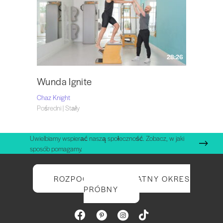
28:26
Wunda Ignite
Chaz Knight
Pośredni | Stały
Uwielbiamy wspierać naszą społeczność. Zobacz, w jaki
sposób pomagamy.
ROZPOCZNIJ BEZPŁATNY OKRES
PRÓBNY