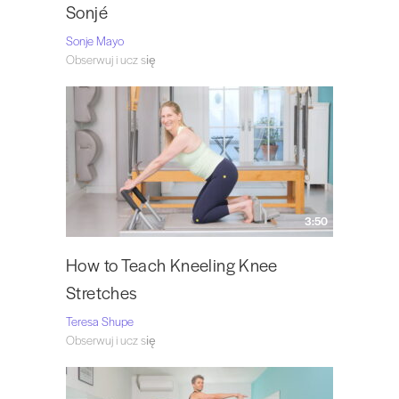
Sonjé
Sonje Mayo
Obserwuj i ucz się
3:50
How to Teach Kneeling Knee
Stretches
Teresa Shupe
Obserwuj i ucz się