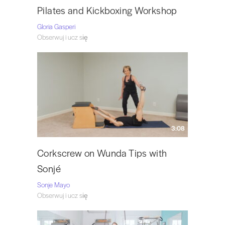
Pilates and Kickboxing Workshop
Gloria Gasperi
Obserwuj i ucz się
3:08
Corkscrew on Wunda Tips with
Sonjé
Sonje Mayo
Obserwuj i ucz się