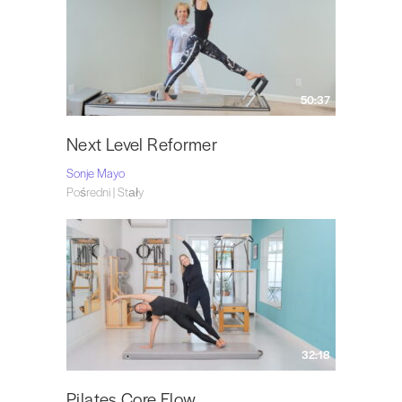
50:37
Next Level Reformer
Sonje Mayo
Pośredni | Stały
32:18
Pilates Core Flow