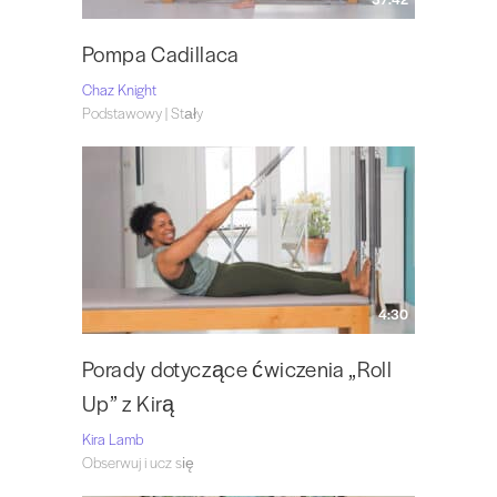
Pompa Cadillaca
Chaz Knight
Podstawowy | Stały
4:30
Porady dotyczące ćwiczenia „Roll
Up” z Kirą
Kira Lamb
Obserwuj i ucz się