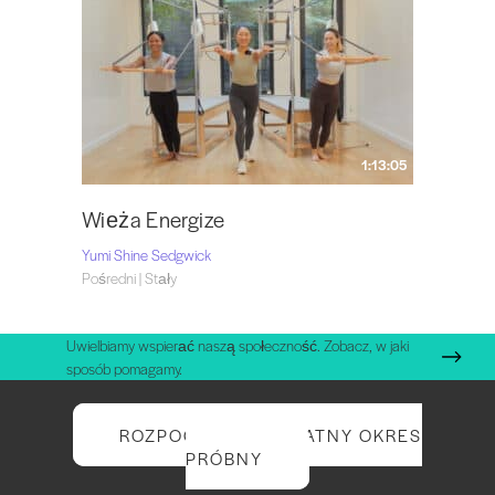
1:13:05
Wieża Energize
Yumi Shine Sedgwick
Pośredni | Stały
Uwielbiamy wspierać naszą społeczność. Zobacz, w jaki
sposób pomagamy.
ROZPOCZNIJ BEZPŁATNY OKRES
PRÓBNY