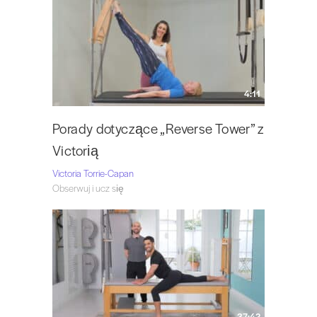
4:11
Porady dotyczące „Reverse Tower” z
Victorią
Victoria Torrie-Capan
Obserwuj i ucz się
37:42