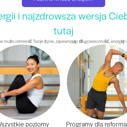
ergii i najzdrowsza wersja Cie
tutaj
orów może odmienić Twoje życie, zapewniając długowieczność, energię 
szystkie poziomy
Programy dla reform