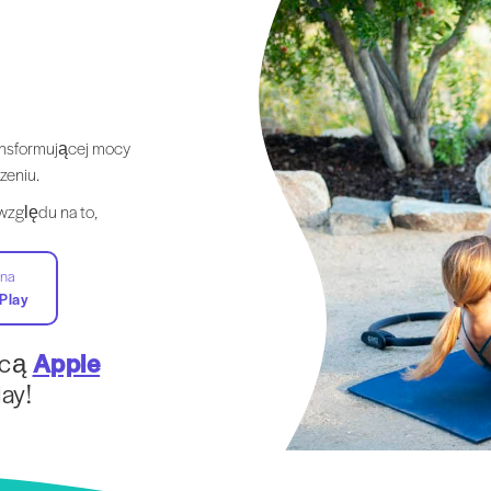
i
ansformującej mocy
zeniu.
 względu na to,
 na
Play
ocą
Apple
ay!