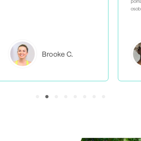
pomaga mi poczuć, że nie jestem jedyną
osobą, która robi to, co ja.
Everlea B.