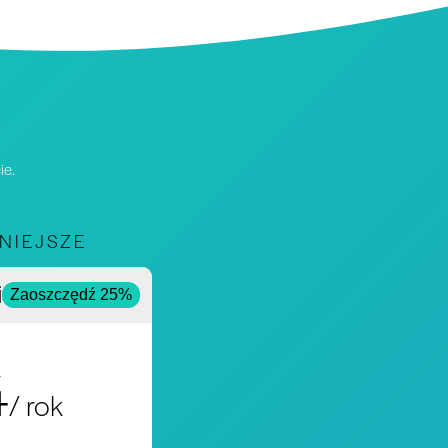
ie.
NIEJSZE
ie
Zaoszczędź 25%
4
/ rok