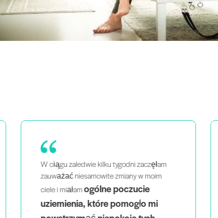
am
Stałem się o wiele bardziej pewny
m
siebie w moich wskazówkach i
zajęciach.
To niesamowicie kształcące i
warte każdego grosza.