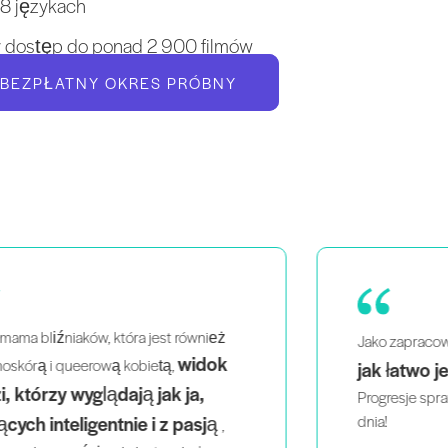
18 językach
y dostęp do ponad 2 900 filmów
 BEZPŁATNY OKRES PRÓBNY
uwielbiam to,
Pil
Jako zapracowana mama
jak łatwo jest ćwiczyć
domu
Robi
w
.
apar
Progresje sprawiają, że wracam każdego
klien
dnia!