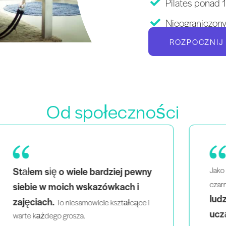
Pilates ponad 
Nieograniczon
ROZPOCZNIJ
Od społeczności
Jako mama bliźniaków, która jest również
widok
czarnoskórą i queerową kobietą,
ludzi, którzy wyglądają jak ja,
uczących inteligentnie i z pasją
,