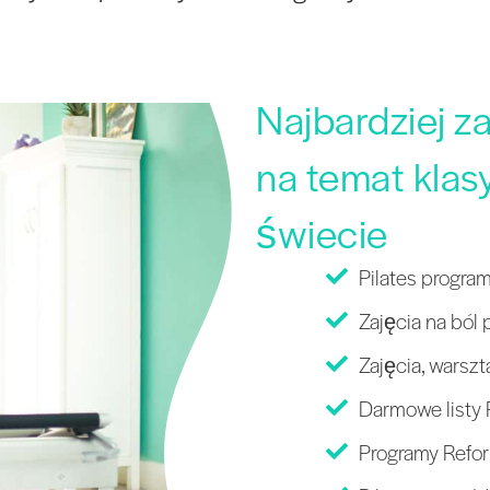
Najbardziej z
na temat klas
świecie
Pilates progra
Zajęcia na ból 
Zajęcia, warszt
Darmowe listy 
Programy Refor