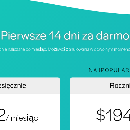
Pierwsze 14 dni za darmo
ępnie naliczane co miesiąc. Możliwość anulowania w dowolnym momenc
NAJPOPULAR
esięcznie
Roczn
2
$19
/ miesiąc