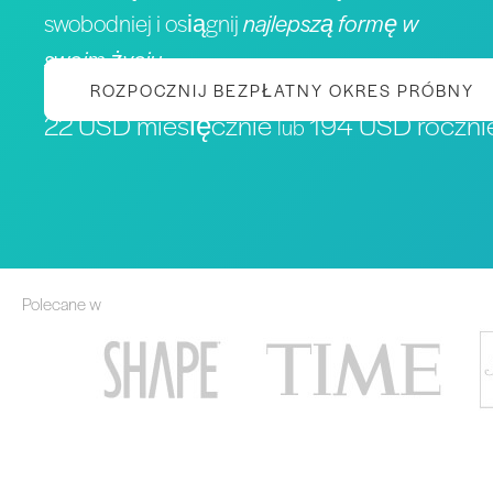
swobodniej i osiągnij
najlepszą formę w
swoim życiu
ROZPOCZNIJ BEZPŁATNY OKRES PRÓBNY
22 USD miesięcznie
194 USD roczni
lub
Polecane w