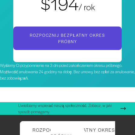
$194
/ rok
ROZPOCZNIJ BEZPŁATNY OKRES
PRÓBNY
Wyślemy Ci przypomnienie na 3 dni przed zakończeniem okresu próbnego.
Możliwość anulowania 24 godziny na dobę. Bez umowy, bez opłat za anulowanie,
bez zobowiązań.
Uwielbiamy wspierać naszą społeczność. Zobacz, w jaki
sposób pomagamy.
ROZPOCZNIJ BEZPŁATNY OKRES