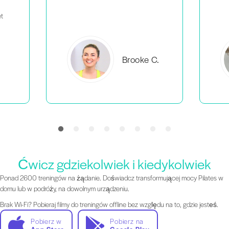
C.
Everlea B.
Ćwicz gdziekolwiek i kiedykolwiek
Ponad 2600 treningów na żądanie. Doświadcz transformującej mocy Pilates w
domu lub w podróży, na dowolnym urządzeniu.
Brak Wi-Fi? Pobieraj filmy do treningów offline bez względu na to, gdzie jesteś.
Pobierz w
Pobierz na