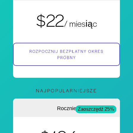
$22
/ miesiąc
ROZPOCZNIJ BEZPŁATNY OKRES
PRÓBNY
NAJPOPULARNIEJSZE
Rocznie
Zaoszczędź 25%