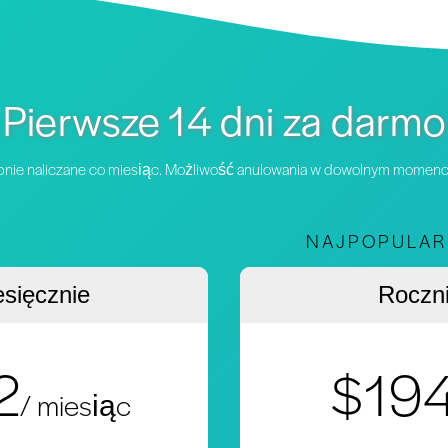
Pierwsze 14 dni za darmo
ępnie naliczane co miesiąc. Możliwość anulowania w dowolnym momenc
NAJPOPULAR
esięcznie
Roczn
2
$19
/ miesiąc