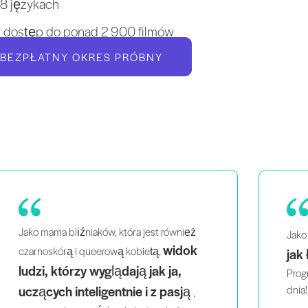
18 językach
y dostęp do ponad 2 900 filmów
 BEZPŁATNY OKRES PRÓBNY
uwielbiam to,
Pil
Jako zapracowana mama
jak łatwo jest ćwiczyć
domu
Robi
w
.
apar
Progresje sprawiają, że wracam każdego
klien
dnia!