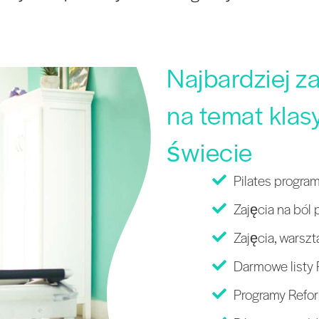
Najbardziej z
na temat klas
świecie
Pilates progra
Zajęcia na ból 
Zajęcia, warszt
Darmowe listy 
Programy Refor