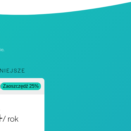
ie.
NIEJSZE
ie
Zaoszczędź 25%
4
/ rok