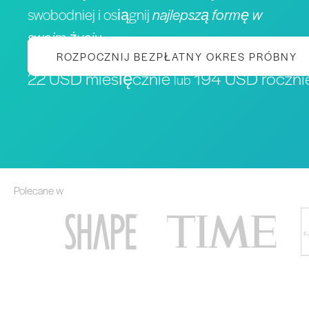
swobodniej i osiągnij
najlepszą formę w
swoim życiu
ROZPOCZNIJ BEZPŁATNY OKRES PRÓBNY
22 USD miesięcznie
194 USD roczni
lub
Polecane w