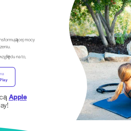
i
ansformującej mocy
zeniu.
 względu na to,
 na
Play
ocą
Apple
ay!