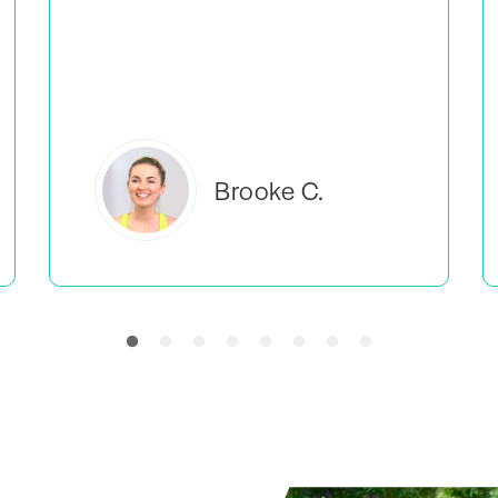
pomaga mi poczuć, że nie jestem jedyną
osobą, która robi to, co ja.
Everlea B.