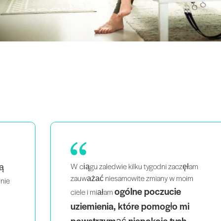
am
Stałem się o wiele bardziej pewny
m
siebie w moich wskazówkach i
zajęciach.
To niesamowicie kształcące i
warte każdego grosza.