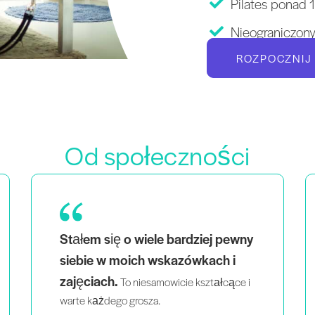
Pilates ponad 
Nieograniczon
ROZPOCZNIJ
Od społeczności
Jako mama bliźniaków, która jest również
widok
czarnoskórą i queerową kobietą,
ludzi, którzy wyglądają jak ja,
uczących inteligentnie i z pasją
,