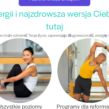
ergii i najzdrowsza wersja Cie
tutaj
orów może odmienić Twoje życie, zapewniając długowieczność, energię 
szystkie poziomy
Programy dla reform