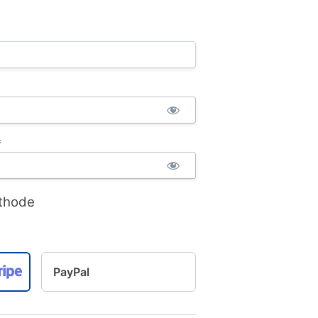
*
ethode
PayPal