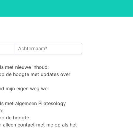
new content update emails
ls met nieuwe inhoud:
op de hoogte met updates over
nd mijn eigen weg wel
tesology news and offers emails
ls met algemeen Pilatesology
n:
op de hoogte
 alleen contact met me op als het