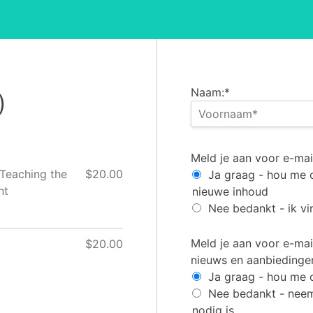
Naam:*
)
Optin for Membership 
Meld je aan voor e-mai
 Teaching the
$20.00
Ja graag - hou me 
nt
nieuwe inhoud
Nee bedankt - ik vi
Optin for general Pila
Meld je aan voor e-mai
$20.00
nieuws en aanbiedinge
Ja graag - hou me 
Nee bedankt - neem
nodig is