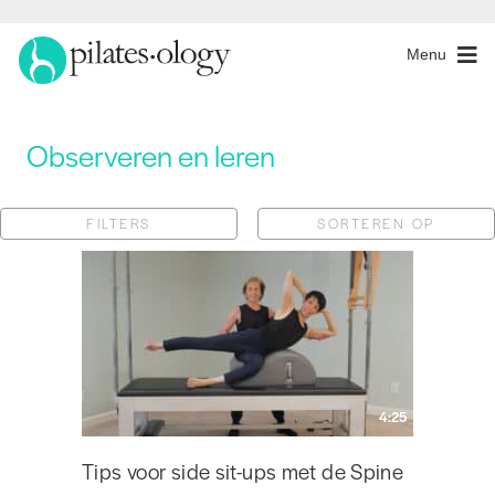
Menu
Observeren en leren
FILTERS
SORTEREN OP
4:25
Tips voor side sit-ups met de Spine