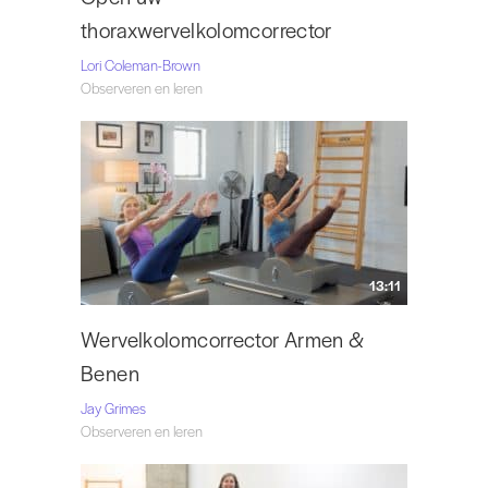
thoraxwervelkolomcorrector
Lori Coleman-Brown
Observeren en leren
13:11
Wervelkolomcorrector Armen &
Benen
Jay Grimes
Observeren en leren