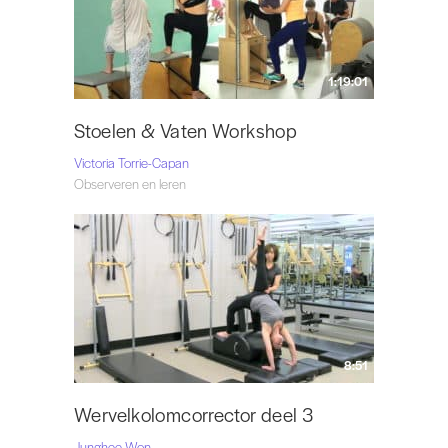
1:19:01
Stoelen & Vaten Workshop
Victoria Torrie-Capan
Observeren en leren
8:51
Wervelkolomcorrector deel 3
Junghee Won