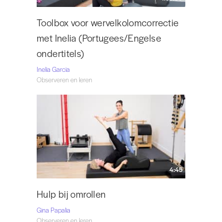
Toolbox voor wervelkolomcorrectie
met Inelia (Portugees/Engelse
ondertitels)
Inelia Garcia
Observeren en leren
4:45
Hulp bij omrollen
Gina Papalia
Observeren en leren