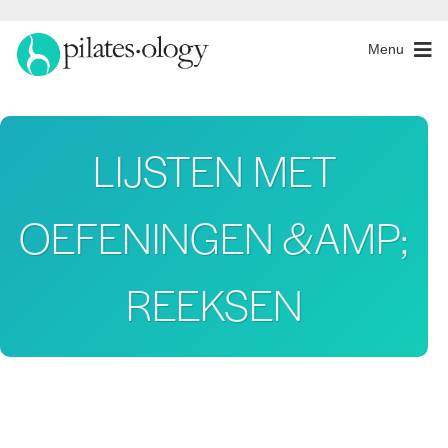
Menu
LIJSTEN MET
OEFENINGEN &AMP;
REEKSEN