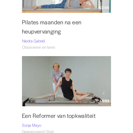
43:46
Pilates maanden na een
heupvervanging
Niedra Gabriël
Observeren en leren
45:53
Een Reformer van topkwaliteit
Sonje Mayo
Geavanceerd | Snel