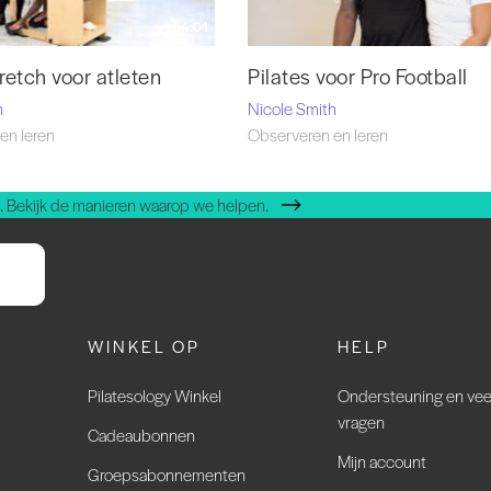
54:01
retch voor atleten
Pilates voor Pro Football
h
Nicole Smith
en leren
Observeren en leren
 Bekijk de manieren waarop we helpen.
WINKEL OP
HELP
Pilatesology Winkel
Ondersteuning en vee
vragen
Cadeaubonnen
Mijn account
Groepsabonnementen