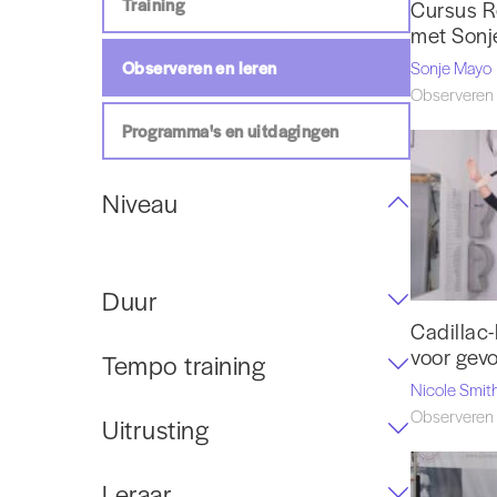
Training
Cursus R
met Sonj
Observeren en leren
Sonje Mayo
Observeren 
Programma's en uitdagingen
Niveau
Duur
Cadillac
voor gev
Tempo training
Nicole Smit
Observeren 
Uitrusting
Leraar