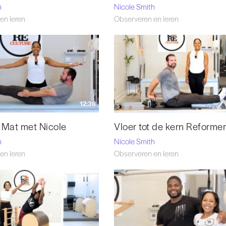
h
Nicole Smith
en leren
Observeren en leren
12:36
 Mat met Nicole
Vloer tot de kern Reforme
h
Nicole Smith
en leren
Observeren en leren