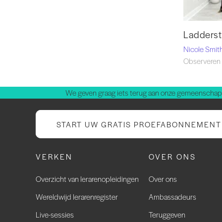
Ladderst
Nicole Smit
Observeren 
We geven graag iets terug aan onze gemeenschap.
START UW GRATIS PROEFABONNEMENT
VERKEN
OVER ONS
Overzicht van lerarenopleidingen
Over ons
Wereldwijd lerarenregister
Ambassadeurs
Live-sessies
Teruggeven