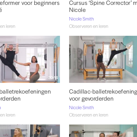
eformer voor beginners
Cursus ‘Spine Corrector’ 
é
Nicole
Nicole Smith
en leren
Observeren en leren
20:16
-balletrekoefeningen
Cadillac-balletrekoefenin
orderden
voor gevorderden
h
Nicole Smith
en leren
Observeren en leren