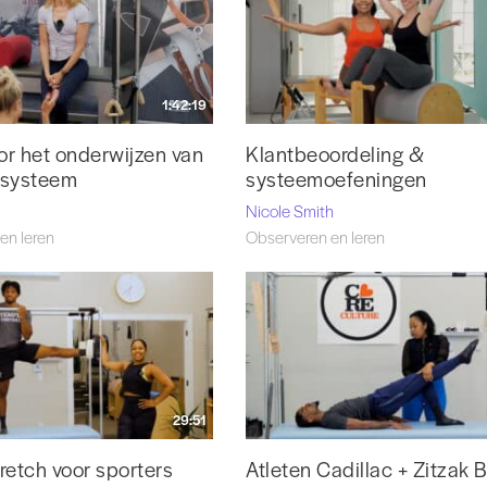
1:42:19
or het onderwijzen van
Klantbeoordeling &
ssysteem
systeemoefeningen
Nicole Smith
en leren
Observeren en leren
29:51
retch voor sporters
Atleten Cadillac + Zitzak 