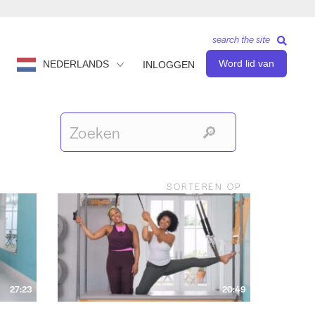
search the site
Word lid van
NEDERLANDS
INLOGGEN
SORTEREN OP
27:23
20:49