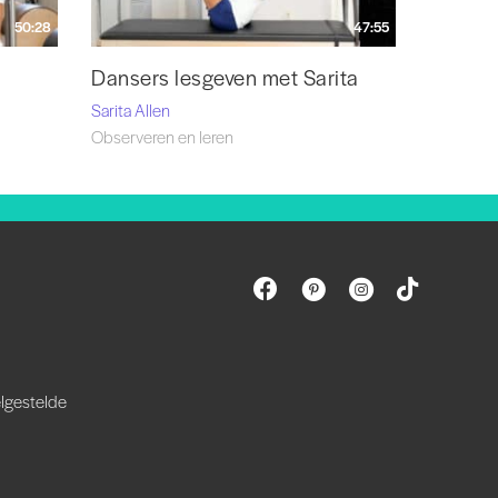
50:28
47:55
Dansers lesgeven met Sarita
Sarita Allen
Observeren en leren
lgestelde