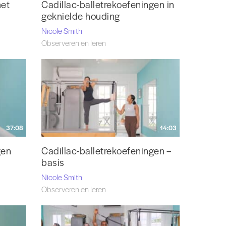
met
Cadillac-balletrekoefeningen in
geknielde houding
Nicole Smith
Observeren en leren
14:03
37:08
Cadillac-balletrekoefeningen –
gen
basis
Nicole Smith
Observeren en leren