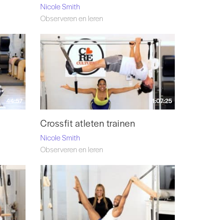
Nicole Smith
Observeren en leren
44:57
1:07:25
r
Crossfit atleten trainen
Nicole Smith
Observeren en leren