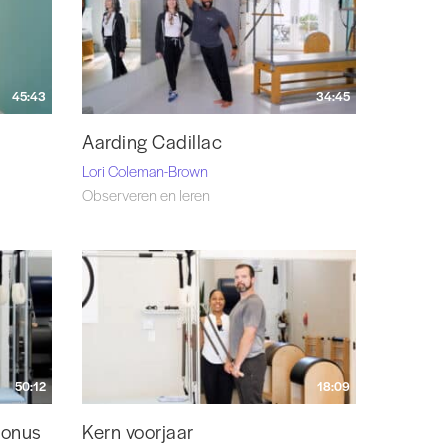
45:43
34:45
Aarding Cadillac
Lori Coleman-Brown
Observeren en leren
50:12
18:09
Bonus
Kern voorjaar