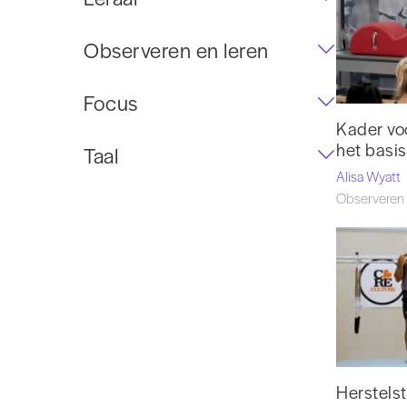
Observeren en leren
Focus
Kader vo
het basi
Taal
Alisa Wyatt
Observeren 
Herstelst