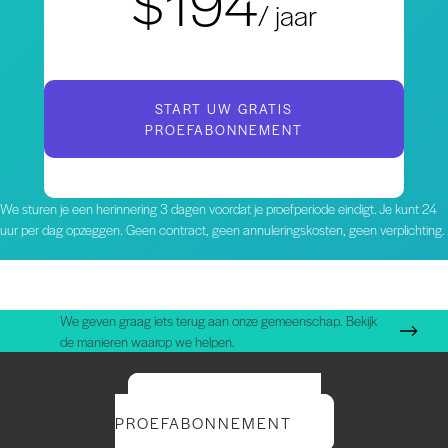
$194
/ jaar
START UW GRATIS
PROEFABONNEMENT
We sturen je een herinnering 3 dagen voordat je proefperiode eindigt. Je kunt 24
uur per dag opzeggen. Geen contract, geen annuleringskosten, geen verplichting.
We geven graag iets terug aan onze gemeenschap. Bekijk
de manieren waarop we helpen.
START UW GRATIS
PROEFABONNEMENT