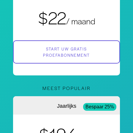
$22
/ maand
START UW GRATIS
PROEFABONNEMENT
MEEST POPULAIR
Jaarlijks
Bespaar 25%