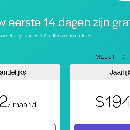
 eerste 14 dagen zijn gra
aandelijks gefactureerd. Op elk moment annuleren.
MEEST POP
ndelijks
Jaarlij
2
$19
/ maand