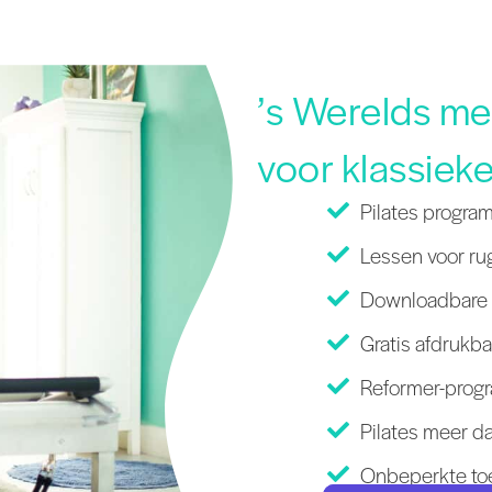
’s Werelds m
voor klassieke
Pilates progra
Lessen voor rug
Downloadbare l
Gratis afdrukba
Reformer-progr
Pilates meer da
Onbeperkte toe