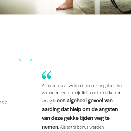
lijke
Ik heb veel meer vertrouwen
n en
gekregen in mijn cueing en lessen.
Het is ongelooflijk leerzaam en elke cent
en
waard.