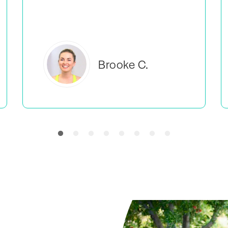
manier lesgeven
.
Everlea B.