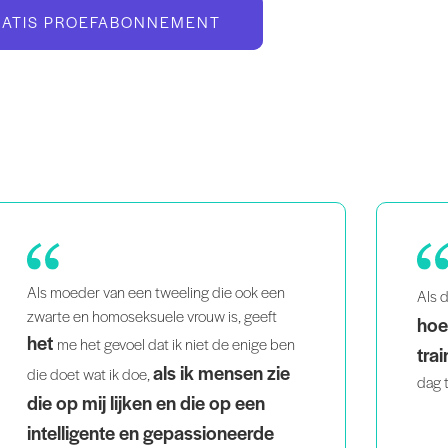
RATIS PROEFABONNEMENT
ik het geweldig
Pil
Als drukke moeder vind
hoe makkelijk het is om thuis te
waa
trainen
fris
. Door de progressies kom ik elke
probl
dag terug!