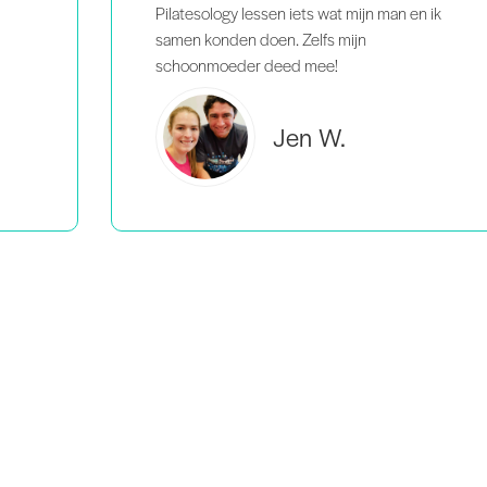
 ik
Brooke C.