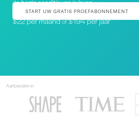
de
beste conditie van je leven
START UW GRATIS PROEFABONNEMENT
$22 per maand
$194 per jaar
of
Aanbevolen in