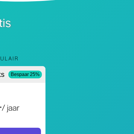
tis
ULAIR
ks
Bespaar 25%
4
/ jaar