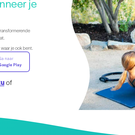
nneer je
transformerende
at.
 waar je ook bent.
Ga naar
Google Play
ku
of