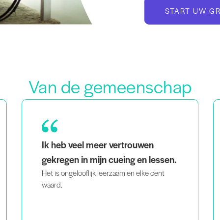
START UW G
Van de gemeenschap
Als moeder van een tweeling die ook een
zwarte en homoseksuele vrouw is, geeft
het
me het gevoel dat ik niet de enige ben
als ik mensen zie
die doet wat ik doe,
die op mij lijken en die op een
intelligente en gepassioneerde