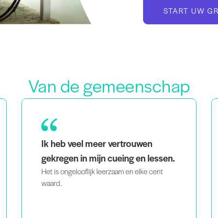
START UW G
Van de gemeenschap
Als moeder van een tweeling die ook een
zwarte en homoseksuele vrouw is, geeft
het
me het gevoel dat ik niet de enige ben
als ik mensen zie
die doet wat ik doe,
die op mij lijken en die op een
intelligente en gepassioneerde