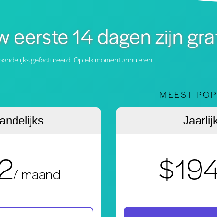
 eerste 14 dagen zijn gra
aandelijks gefactureerd. Op elk moment annuleren.
MEEST POP
ndelijks
Jaarlij
2
$19
/ maand