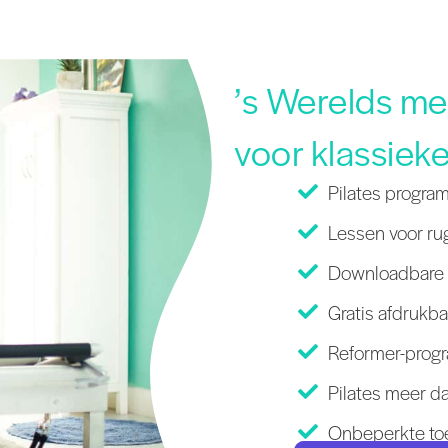
’s Werelds m
voor klassieke
Pilates progra
Lessen voor rug
Downloadbare l
Gratis afdrukba
Reformer-progr
Pilates meer da
Onbeperkte toe