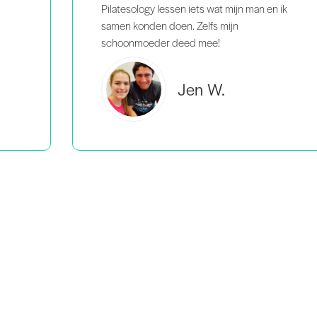
 ik
Brooke C.