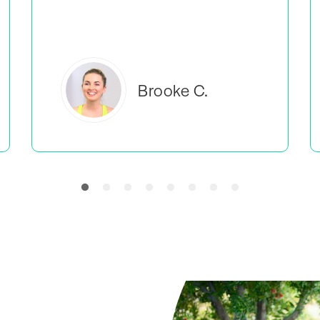
manier lesgeven
.
Everlea B.