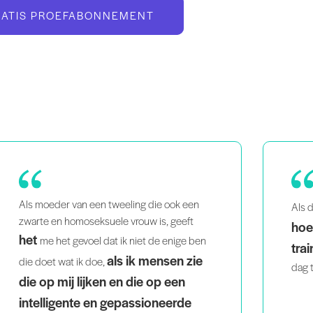
RATIS PROEFABONNEMENT
ik het geweldig
Pil
Als drukke moeder vind
hoe makkelijk het is om thuis te
waa
trainen
fris
. Door de progressies kom ik elke
probl
dag terug!