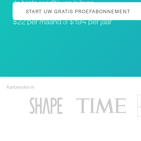
de
beste conditie van je leven
START UW GRATIS PROEFABONNEMENT
$22 per maand
$194 per jaar
of
Aanbevolen in