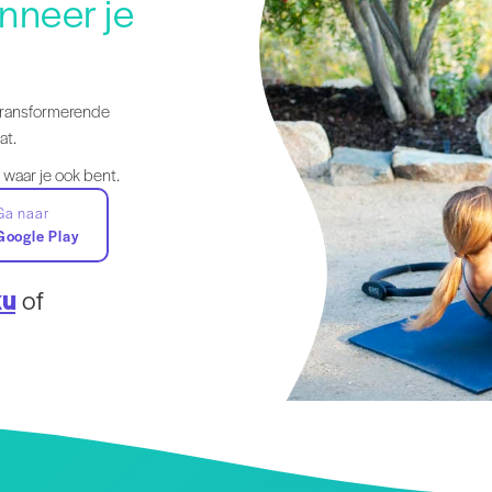
nneer je
transformerende
at.
 waar je ook bent.
Ga naar
Google Play
ku
of