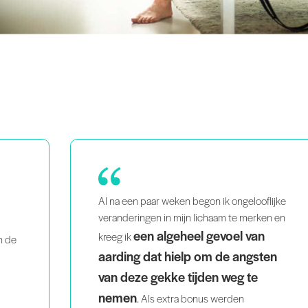
lijke
Ik heb veel meer vertrouwen
n en
gekregen in mijn cueing en lessen.
Het is ongelooflijk leerzaam en elke cent
en
waard.