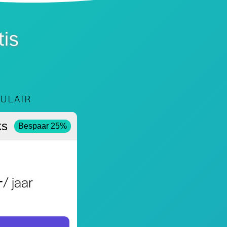
tis
ULAIR
ks
Bespaar 25%
4
/ jaar