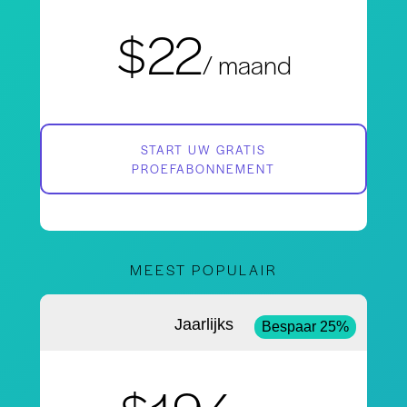
$22
/ maand
START UW GRATIS
PROEFABONNEMENT
MEEST POPULAIR
Jaarlijks
Bespaar 25%