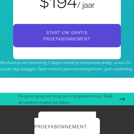
$194
/ jaar
START UW GRATIS
PROEFABONNEMENT
We sturen je een herinnering 3 dagen voordat je proefperiode eindigt. Je kunt 24
uur per dag opzeggen. Geen contract, geen annuleringskosten, geen verplichting.
We geven graag iets terug aan onze gemeenschap. Bekijk
de manieren waarop we helpen.
START UW GRATIS
PROEFABONNEMENT