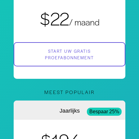
$22
/ maand
START UW GRATIS
PROEFABONNEMENT
MEEST POPULAIR
Jaarlijks
Bespaar 25%