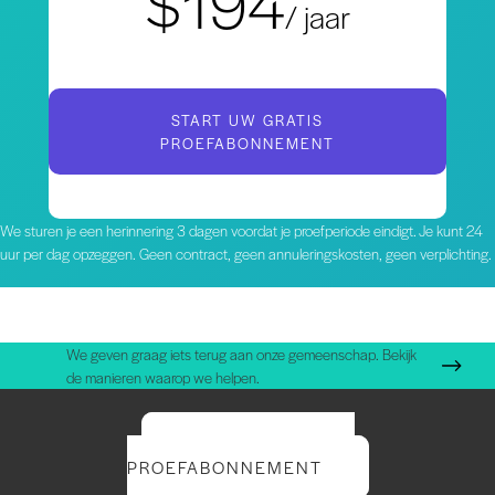
$194
/ jaar
START UW GRATIS
PROEFABONNEMENT
We sturen je een herinnering 3 dagen voordat je proefperiode eindigt. Je kunt 24
uur per dag opzeggen. Geen contract, geen annuleringskosten, geen verplichting.
We geven graag iets terug aan onze gemeenschap. Bekijk
de manieren waarop we helpen.
START UW GRATIS
PROEFABONNEMENT