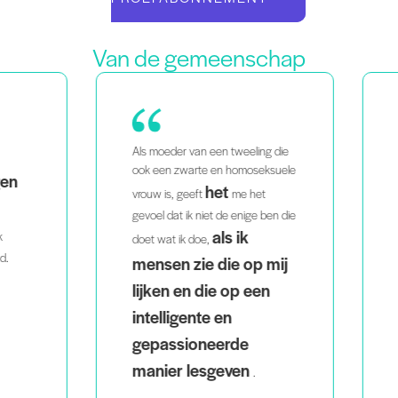
Van de gemeenschap
Als moeder van een tweeling die
Al
ook een zwarte en homoseksuele
n
g
het
vrouw is, geeft
me het
ma
gevoel dat ik niet de enige ben die
th
als ik
doet wat ik doe,
pro
mensen zie die op mij
lijken en die op een
intelligente en
gepassioneerde
manier lesgeven
.