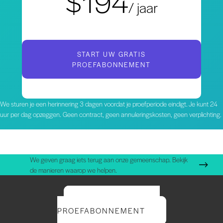
$194
/ jaar
START UW GRATIS
PROEFABONNEMENT
We sturen je een herinnering 3 dagen voordat je proefperiode eindigt. Je kunt 24
uur per dag opzeggen. Geen contract, geen annuleringskosten, geen verplichting.
We geven graag iets terug aan onze gemeenschap. Bekijk
de manieren waarop we helpen.
START UW GRATIS
PROEFABONNEMENT