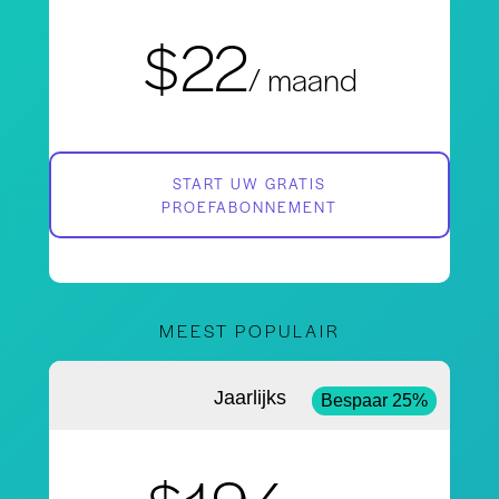
$22
/ maand
START UW GRATIS
PROEFABONNEMENT
MEEST POPULAIR
Jaarlijks
Bespaar 25%