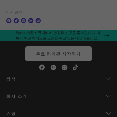
운동 공유
F
T
P
L
E
a
w
i
i
m
c
i
n
n
a
Facebook은 커뮤니티에 환원하는 것을 좋아합니다. 저
e
t
t
k
i
희가 어떤 방식으로 도움을 주고 있는지 알아보세요.
b
t
e
e
l
o
e
r
d
o
r
e
I
무료 평가판 시작하기
k
s
n
t
탐색
회사 소개
쇼핑