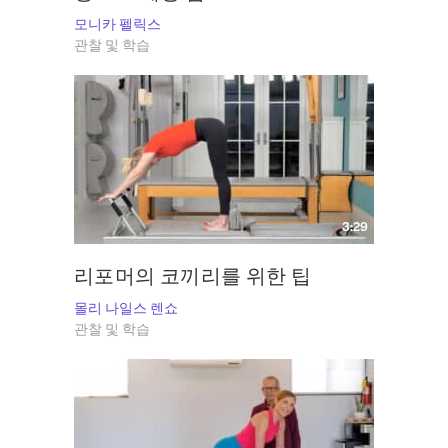
모니카 펠릭스
관찰 및 학습
3:29
리포머의 코끼리를 위한 팁
몰리 나일스 렌쇼
관찰 및 학습