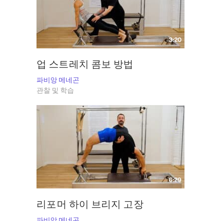
3:20
업 스트레치 콤보 방법
파비앙 메네곤
관찰 및 학습
6:29
리포머 하이 브리지 고장
파비앙 메네곤