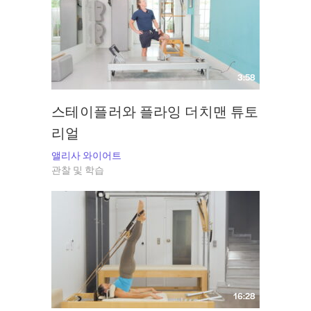
3:58
스테이플러와 플라잉 더치맨 튜토
리얼
앨리사 와이어트
관찰 및 학습
16:28