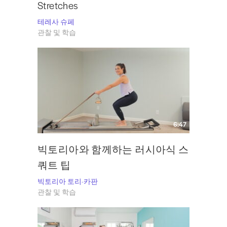
Stretches
테레사 슈페
관찰 및 학습
6:47
빅토리아와 함께하는 러시아식 스
쿼트 팁
빅토리아 토리-카판
관찰 및 학습