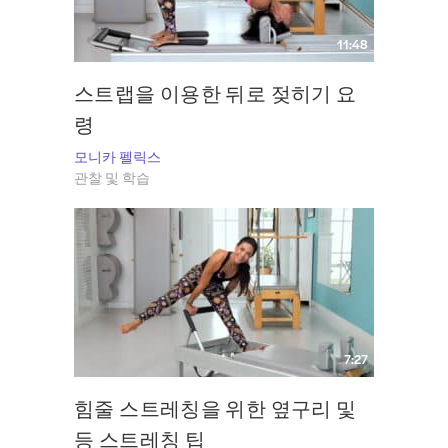
11:48
스트랩을 이용한 뒤로 젖히기 요
령
모니카 펠릭스
관찰 및 학습
7:27
힘줄 스트레칭을 위한 옆구리 및
등 스트레칭 팁