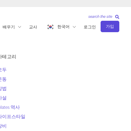
search the site
가입
한국어
배우기
교사
로그인
카테고리
모두
운동
방법
사설
ilates 역사
라이프스타일
장비