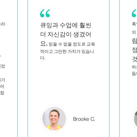
흑인이자 퀴어 여성인 쌍둥이
바
저와 닮은 사
의 엄마로서
게
람들이 지적이고 열
육
정적으로 가르치는
니
전
것을 보면
저만 이런 일을
하는 사람이 아니라는 생각이
듭니다.
에버레아
C.
B.