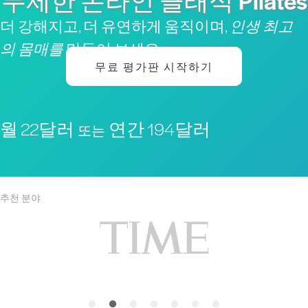
무제한 온라인 클래식 Pilates
더 강해지고, 더 유연하게 움직이며,
인생 최고
의 몸매를
만들어 보세요
무료 평가판 시작하기
월 22달러
연간 194달러
또는
추천 분야