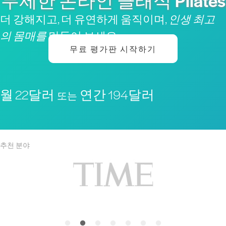
무제한 온라인 클래식 Pilates
더 강해지고, 더 유연하게 움직이며,
인생 최고
의 몸매를
만들어 보세요
무료 평가판 시작하기
월 22달러
연간 194달러
또는
추천 분야