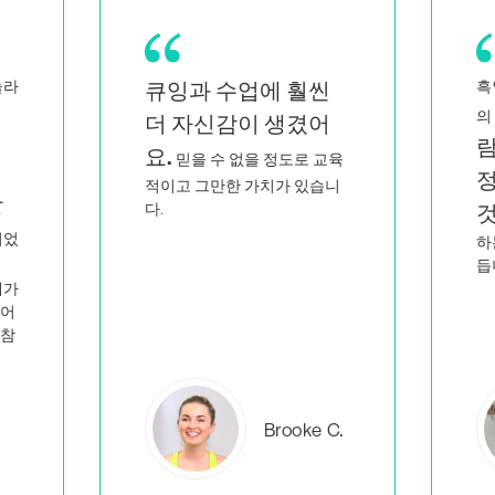
흑인이자 퀴어 여성인 쌍둥이
바
저와 닮은 사
의 엄마로서
게
람들이 지적이고 열
육
정적으로 가르치는
니
전
것을 보면
저만 이런 일을
하는 사람이 아니라는 생각이
듭니다.
에버레아
C.
B.