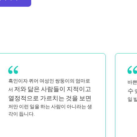
집에서 쉽게 운동할
Pi
바쁜 엄마로서
수
마음에
니
있다는 점이
들어요. 매일매
일 발전하는 모습에 다시 찾게 되죠!
고,
한 
웁니다