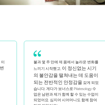
변화를
큐잉과 수업에 훨씬 더 자신감이
시기
생겼어요.
믿을 수 없을 정도로 교육적
움이
이고 그만한 가치가 있습니다.
 되었
y 수
수업이
참여