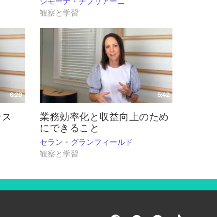
シモーナ・チプリアーニ
観察と学習
6:29
5:42
ンス
業務効率化と収益向上のため
にできること
セラン・グランフィールド
観察と学習