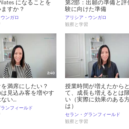
ilates になることを
第2部：出願の準備と評
いますか？
験に向けた準備
・ウンガロ
アリシア・ウンガロ
習
観察と学習
2:40
オを満席にしたい？
授業時間が増えたから
のは見込み客を増やす
て、成長も増えるとは
ない…
い（実際に効果のある
は）
グランフィールド
セラン・グランフィールド
習
観察と学習