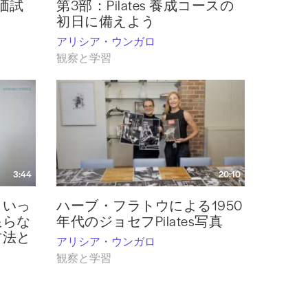
価試
第3部：Pilates 養成コースの
初日に備えよう
アリシア・ウンガロ
観察と学習
3:44
20:10
といっ
ハーブ・フラトウによる1950
限らな
年代のジョセフPilates写真
方法と
アリシア・ウンガロ
観察と学習