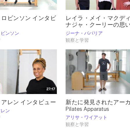
32:27
ロビンソン インタビ
レイラ・メイ・マクデ
ナジャ・クーリーの思
ロビンソン
ジーナ・パパリア
習
観察と学習
27:17
アレン インタビュー
新たに発見されたアー
Pilates Apparatus
アレン
アリサ・ワイアット
習
観察と学習