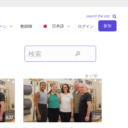
search the site
参加
日本語
ーン
教師陣
ログイン
並び順
9:32
7:25