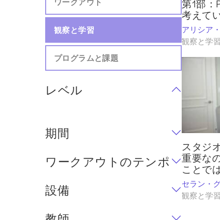
ワークアウト
第1部：P
考えて
アリシア
観察と学習
観察と学
プログラムと課題
レベル
期間
スタジ
重要な
ワークアウトのテンポ
ことでは
セラン・
設備
観察と学
教師