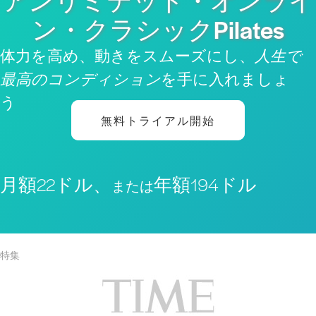
アンリミテッド・オンライ
ン・クラシックPilates
体力を高め、動きをスムーズにし、
人生で
最高のコンディション
を手に入れましょ
う
無料トライアル開始
月額22ドル、
年額194ドル
または
特集