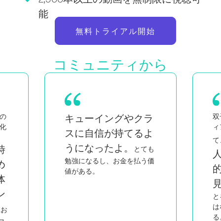
能
無料トライアル開始
コミュニティから
ラ
双子の母親であり、黒人でク
忙
ィアの女性でもある私にとっ
よ
私と同じような
て、
も
人たちが知的で情熱
価
的に教えているのを
こ
見ると
、私がしているこ
とをしているのは自分だけで
はないと感じることができ
る。