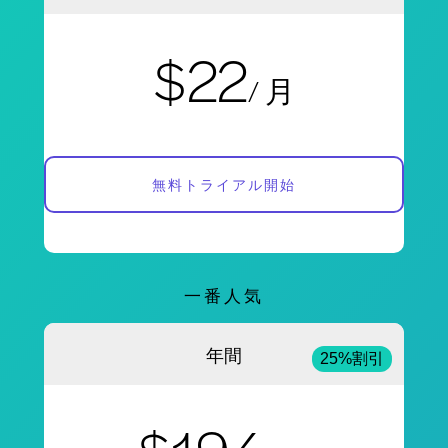
$22
/ 月
無料トライアル開始
一番人気
年間
25%割引