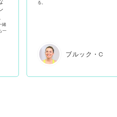
な
る。
ン
、
が一緒
も一
ブルック・C