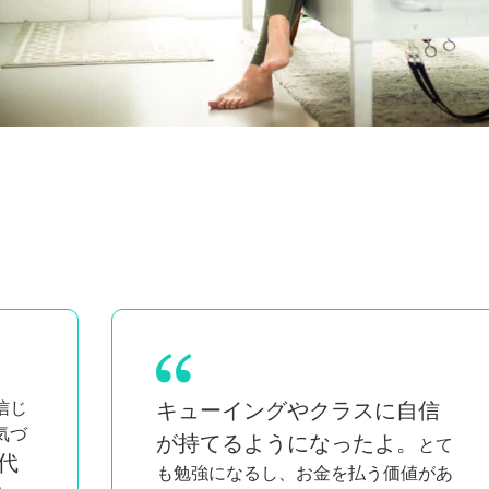
信じ
キューイングやクラスに自信
気づ
が持てるようになったよ。
とて
代
も勉強になるし、お金を払う価値があ