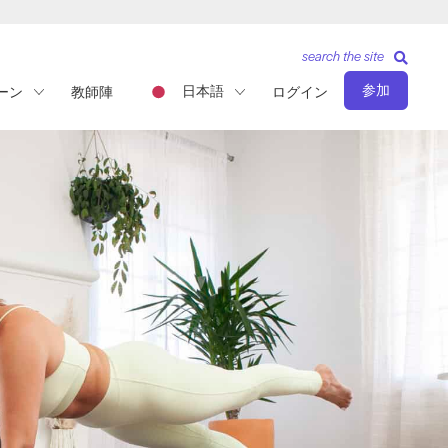
search the site
参加
日本語
ーン
教師陣
ログイン