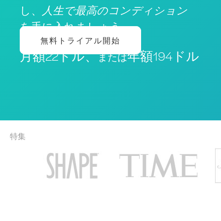
し、
人生で最高のコンディション
を手に入れましょう
無料トライアル開始
月額22ドル、
年額194ドル
または
特集