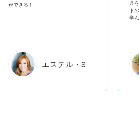
具
ができる！
ト
学
エステル・S