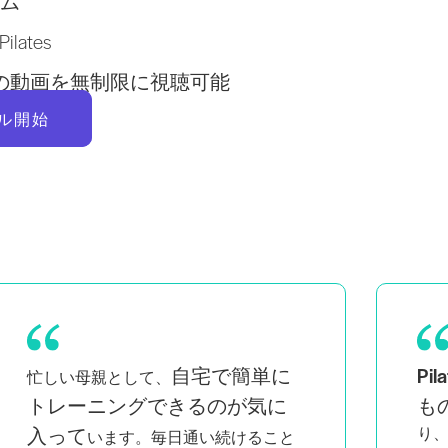
ム
lates
以上の動画を無制限に視聴可能
ル開始
自宅で簡単に
Pi
忙しい母親として、
トレーニングできるのが気に
も
入って
り
います。毎日通い続けること