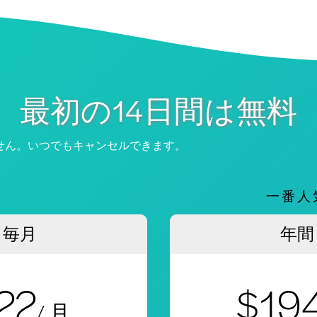
最初の14日間は無料
せん。いつでもキャンセルできます。
一番人
毎月
年間
22
$19
/ 月