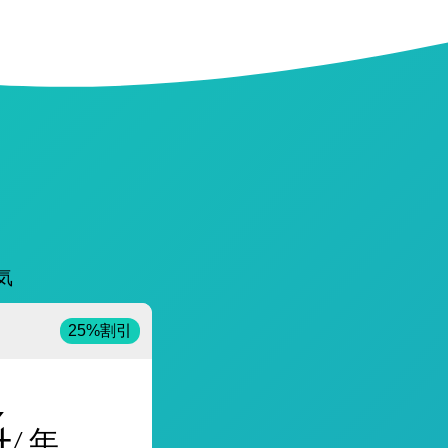
気
25%割引
4
/ 年