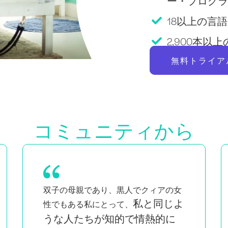
ー・プログラ
18以上の言語Pi
2,900本
無料トライア
コミュニティから
双子の母親であり、黒人でクィアの女
私と同じよ
性でもある私にとって、
うな人たちが知的で情熱的に