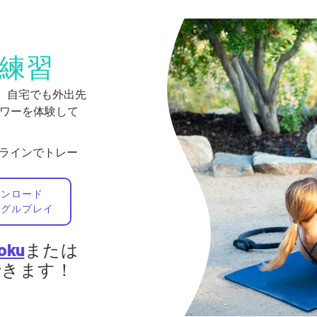
練習
で。自宅でも外出先
身パワーを体験して
フラインでトレー
ウンロード
ーグルプレイ
oku
または
視聴できます！