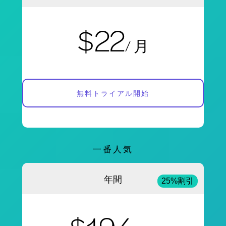
$22
/ 月
無料トライアル開始
一番人気
年間
25%割引