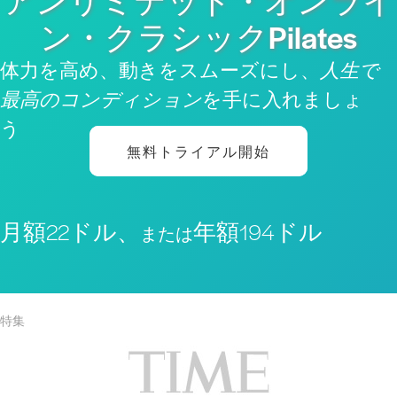
アンリミテッド・オンライ
ン・クラシックPilates
体力を高め、動きをスムーズにし、
人生で
最高のコンディション
を手に入れましょ
う
無料トライアル開始
月額22ドル、
年額194ドル
または
特集