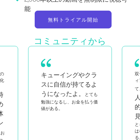
能
無料トライアル開始
コミュニティから
ラ
双子の母親であり、黒人でク
忙
ィアの女性でもある私にとっ
よ
私と同じような
て、
も
人たちが知的で情熱
価
的に教えているのを
こ
見ると
、私がしているこ
とをしているのは自分だけで
はないと感じることができ
る。