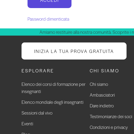
Password dimenticata
Amiamo restituire alla nostra comunità. Scoprite i 
INIZIA LA TUA PROVA GRATUITA
ESPLORARE
CHI SIAMO
Elenco dei corsi di formazione per
Chi siamo
insegnanti
Ambasciatori
Elenco mondiale degli insegnanti
Dare indietro
Sessioni dal vivo
Testimonianze dei soci
Eventi
Condizioni e privacy