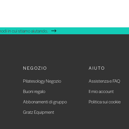
modi in cui stiamo aiutando.
NEGOZIO
AIUTO
Pilatesology Negozio
Assistenza e FAQ
Buoni regalo
Il mio account
Abbonamenti di gruppo
Politica sui cookie
Gratz Equipment