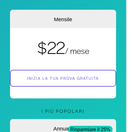
Mensile
$22
/ mese
INIZIA LA TUA PROVA GRATUITA
I PIÙ POPOLARI
Annuale
Risparmiare il 25%