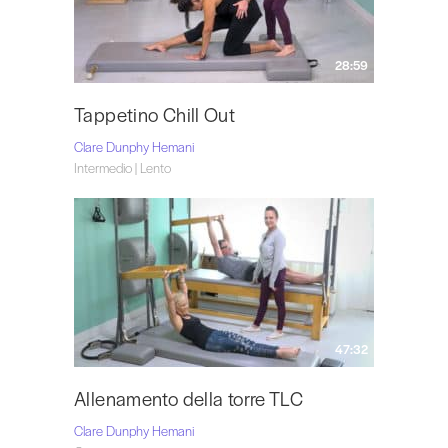
28:59
Tappetino Chill Out
Clare Dunphy Hemani
Intermedio | Lento
47:32
Allenamento della torre TLC
Clare Dunphy Hemani