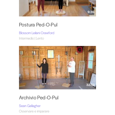
9:36
Postura Ped-O-Pul
Blossom Leilani Crawford
Intermedio | Lento
32:52
Archivio Ped-O-Pul
Sean Gallagher
Osservare e imparare