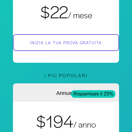
$22
/ mese
INIZIA LA TUA PROVA GRATUITA
I PIÙ POPOLARI
Annuale
Risparmiare il 25%
$194
/ anno