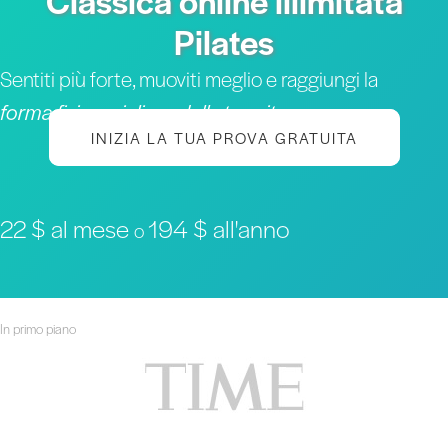
Classica online illimitata
Pilates
Sentiti più forte, muoviti meglio e raggiungi la
forma fisica migliore della tua vita
INIZIA LA TUA PROVA GRATUITA
22 $ al mese
194 $ all'anno
o
In primo piano